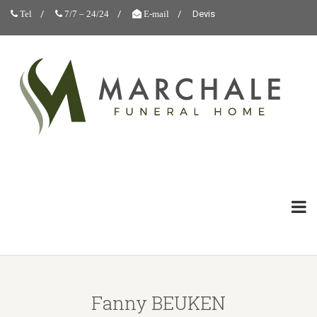
Devis
Tel
7/7 – 24/24
E-mail
Fanny BEUKEN