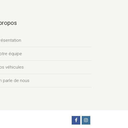
propos
résentation
otre équipe
os véhicules
n parle de nous