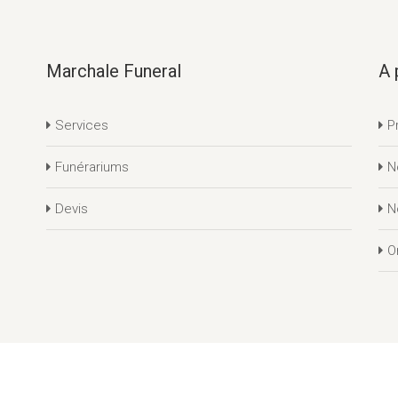
Marchale Funeral
A 
Services
P
Funérariums
N
Devis
N
O