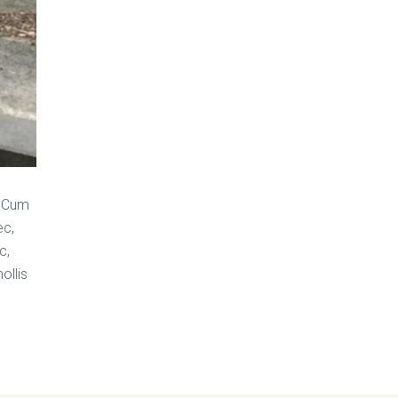
. Cum
ec,
c,
ollis