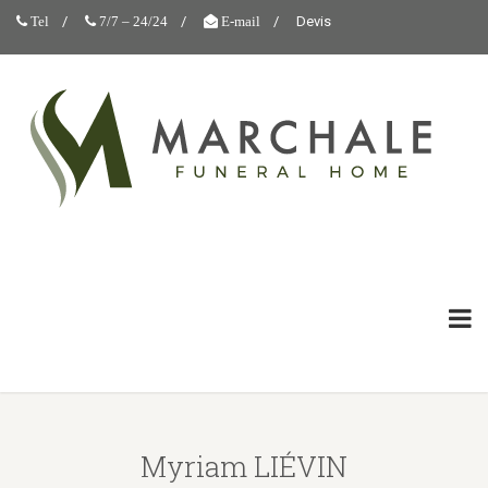
Devis
Tel
7/7 – 24/24
E-mail
Myriam LIÉVIN