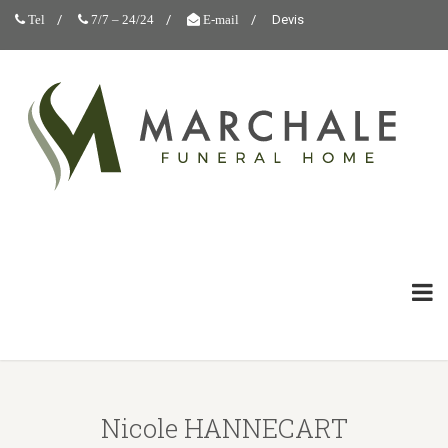
Devis
Tel
7/7 – 24/24
E-mail
Nicole HANNECART